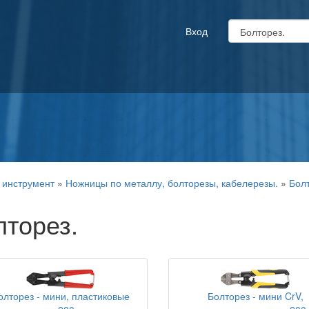
Вход
 инструмент
»
Ножницы по металлу, болторезы, кабелерезы.
»
Болт
лторез.
олторез - мини, пластиковые
Болторез - мини CrV,