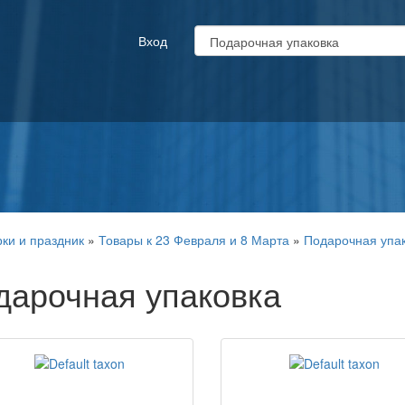
Вход
ки и праздник
»
Товары к 23 Февраля и 8 Марта
»
Подарочная упа
дарочная упаковка