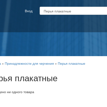
Вход
а
»
Принадлежности для черчения
»
Перья плакатные
рья плакатные
ено ни одного товара